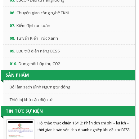
05.
ESCO - Đầu tư năng lượng
06.
Chuyển giao công nghệ TKNL
07.
Kiểm định an toàn
08.
Tư vấn Kiến Trúc Xanh
09.
Lưu trữ điện năng BESS
010.
Dung môi hấp thụ CO2
SẢN PHẨM
Bộ làm sạch Bình Ngưng tự động
Thiết bị khử cặn điện tử
TIN TỨC SỰ KIỆN
Hội thảo thực chiến 18/12: Phân tích chi phí – lợi ích –
thời gian hoàn vốn cho doanh nghiệp khi đầu tư BESS