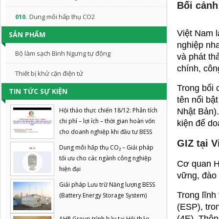
Bối cảnh
010.
Dung môi hấp thụ CO2
Việt Nam l
SẢN PHẨM
nghiệp nha
Bộ làm sạch Bình Ngưng tự động
và phát th
chính, côn
Thiết bị khử cặn điện tử
Trong bối 
TIN TỨC SỰ KIỆN
tên nổi bậ
Hội thảo thực chiến 18/12: Phân tích
Nhật Bản).
chi phí – lợi ích – thời gian hoàn vốn
kiện để do
cho doanh nghiệp khi đầu tư BESS
GIZ tại 
Dung môi hấp thụ CO₂ – Giải pháp
tối ưu cho các ngành công nghiệp
Cơ quan Hợ
hiện đại
vững, đào 
Giải pháp Lưu trữ Năng lượng BESS
Trong lĩnh
(Battery Energy Storage System)
(ESP), tro
(4E). Thôn
AHP Group trình bày tại Hội thảo