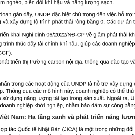
cận tài chính khí hậu và thử nghiệm mô hình kinh tế xan
ượng quy mô lớn.
g tốt các cơ hội này, doanh nghiệp Việt Nam cần chủ độn
 quan quản lý để kịp thời đăng ký tham gia các dự án th
ong quản lý năng lượng, báo cáo phát thải và quản trị rủi
i trợ. Cuối cùng, doanh nghiệp nên coi những chương trì
doanh bền vững, sẵn sàng hội nhập sâu hơn vào chuỗi 
OUP - Tiết kiệm năng lượng, kiến tạo tương lai xan
PHẦN TẬP ĐOÀN AN HÀ PHƯƠNG - AHP GROUP
 ty tại: Số 8A ngõ 192/14, đường Giải Phóng, Phường Phương Liệt, 
iao dịch tại: A902, 124 Minh Khai, Tương Mai, Hà Nội
80.009 - Hotline: Hotline kinh doanh/kỹ thuật: 0915.380.009