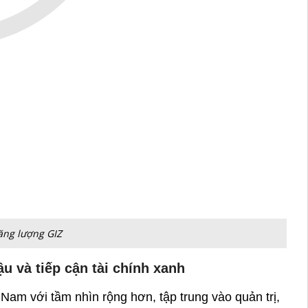
ện mặt trời và thủy điện nhỏ. Đồng thời, JICA cũng 
n nguồn điện tái tạo.
theo hình thức cho vay dự án (2021)
 quản lý rác thải rắn và phát triển đô thị thông 
u dự án xử lý nước thải và chống ngập, góp phần cải 
PP (đối tác công – tư), nơi khu vực tư nhân có thể 
đi tiềm năng cho những doanh nghiệp Việt Nam 
g.
 hỗ trợ
ng lại ở cấp chính phủ mà còn trực tiếp mang lại lợi
và chuẩn quản lý năng lượng tiên tiến; UNDP mở ra