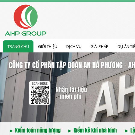
TRANG CHỦ
GIỚI THIỆU
DỊCH VỤ
GIẢI PHÁP
DỰ ÁN TI