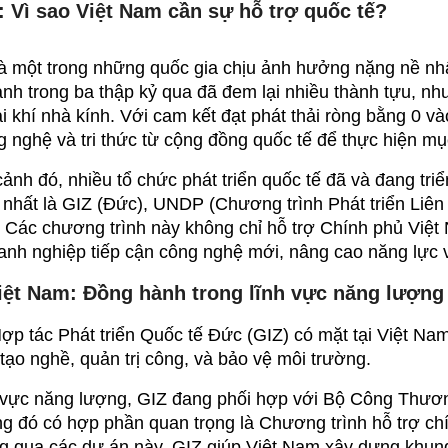
: Vì sao Việt Nam cần sự hỗ trợ quốc tế?
à một trong những quốc gia chịu ảnh hưởng nặng nề nhất
nh trong ba thập kỷ qua đã đem lại nhiều thành tựu, như
ải khí nhà kính. Với cam kết đạt phát thải ròng bằng 0 v
g nghệ và tri thức từ cộng đồng quốc tế để thực hiện mụ
cảnh đó, nhiều tổ chức phát triển quốc tế đã và đang triể
t nhất là GIZ (Đức), UNDP (Chương trình Phát triển Liê
 Các chương trình này không chỉ hỗ trợ Chính phủ Việt 
anh nghiệp tiếp cận công nghệ mới, nâng cao năng lực 
Việt Nam: Đồng hành trong lĩnh vực năng lượng 
p tác Phát triển Quốc tế Đức (GIZ) có mặt tại Việt Nam
tạo nghề, quản trị công, và bảo vệ môi trường.
 vực năng lượng, GIZ đang phối hợp với Bộ Công Thương
ng đó có hợp phần quan trọng là Chương trình hỗ trợ ch
g qua các dự án này, GIZ giúp Việt Nam xây dựng khung p