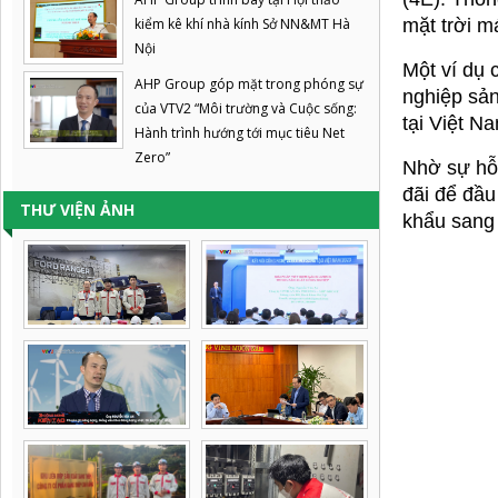
kiểm kê khí nhà kính Sở NN&MT Hà
mặt trời m
Nội
Một ví dụ 
AHP Group góp mặt trong phóng sự
nghiệp sản
của VTV2 “Môi trường và Cuộc sống:
tại Việt N
Hành trình hướng tới mục tiêu Net
Zero”
Nhờ sự hỗ 
đãi để đầu
THƯ VIỆN ẢNH
khẩu sang 
UNDP tại
Chương trì
xóa đói gi