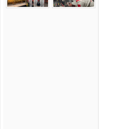
Trong giai
định (NDC)
Hỗ trợ 
Chương 
Xanh (
Hỗ trợ 
trường.
Một điểm n
carbon thấ
nghiệp đến
phụ nữ và 
JICA tại 
Cơ quan Hợ
vực hạ tần
JICA thườn