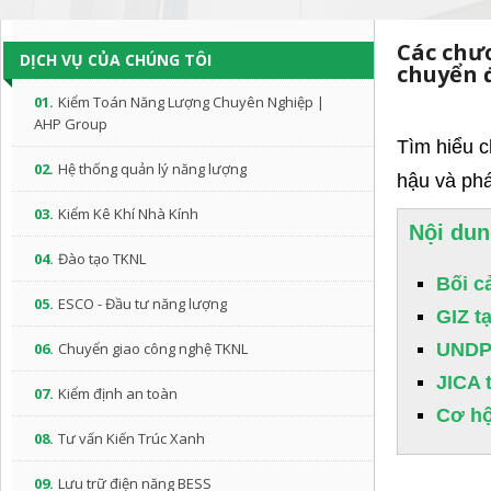
Các chươ
DỊCH VỤ CỦA CHÚNG TÔI
chuyển 
01.
Kiểm Toán Năng Lượng Chuyên Nghiệp |
AHP Group
Tìm hiểu c
02.
Hệ thống quản lý năng lượng
hậu và phá
03.
Kiểm Kê Khí Nhà Kính
Nội dun
04.
Đào tạo TKNL
Bối c
05.
ESCO - Đầu tư năng lượng
GIZ t
06.
Chuyển giao công nghệ TKNL
UNDP 
JICA 
07.
Kiểm định an toàn
Cơ hộ
08.
Tư vấn Kiến Trúc Xanh
09.
Lưu trữ điện năng BESS