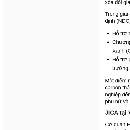
kênh tiếp 
và năng l
Để tận dụn
chức và cơ
biệt là tr
các nhà tà
hình kinh 
►
AHP GR
CÔNG TY CỔ 
Trụ sở công
Nội.
Văn phòng g
Tel: 0915.3