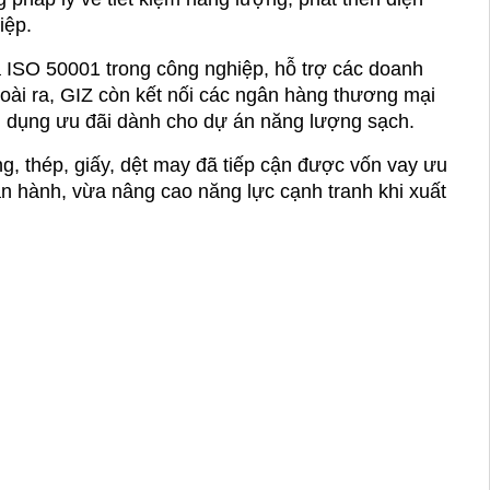
iệp.
 ISO 50001 trong công nghiệp, hỗ trợ các doanh 
oài ra, GIZ còn kết nối các ngân hàng thương mại 
tín dụng ưu đãi dành cho dự án năng lượng sạch.
, thép, giấy, dệt may đã tiếp cận được vốn vay ưu 
vận hành, vừa nâng cao năng lực cạnh tranh khi xuất 
ăng lượng GIZ
u và tiếp cận tài chính xanh
am với tầm nhìn rộng hơn, tập trung vào quản trị, 