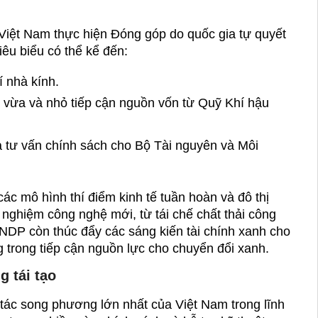
h; JICA tạo điều kiện tham gia vào các dự án hạ tầng
g hơn. Trước hết là theo dõi thông tin từ các tổ
í điểm. Tiếp đến, cần nâng cao năng lực nội bộ, đặc
 ro môi trường – xã hội, để đáp ứng tiêu chuẩn của
nh hỗ trợ này như bệ phóng, từ đó phát triển mô
cung ứng toàn cầu.
h!
Thành phố Hà