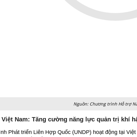
 vực năng lượng, JICA đã hỗ trợ nhiều dự án điện gió, đi
ới EVN để hiện đại hóa lưới điện, tăng khả năng tiếp nhậ
Dự án điện gió tại tỉnh Quảng Trị được JICA tài trợ 
lượng, JICA còn tài trợ cho các dự án về xử lý nước thải,
ụ, tại TP. Hồ Chí Minh và Hà Nội, JICA đã tham gia nhiề
 lượng sống của hàng triệu người dân.
anh nghiệp, JICA mở ra cơ hội hợp tác trong các dự án P
ầu tư cùng với nguồn vốn ODA Nhật Bản. Đây là hướng 
 vực xây dựng, năng lượng sạch và công nghệ môi trườn
ho doanh nghiệp Việt Nam từ các chương trình
ng hợp nêu trên có thể thấy, hỗ trợ quốc tế không chỉ dừ
anh nghiệp. GIZ giúp doanh nghiệp tiếp cận công nghệ 