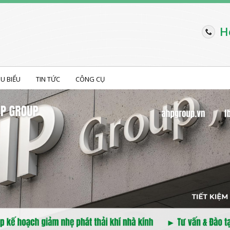
H
ÊU BIỂU
TIN TỨC
CÔNG CỤ