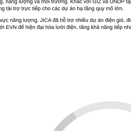
act@ahpgroup.vn
ahpgroup.vn