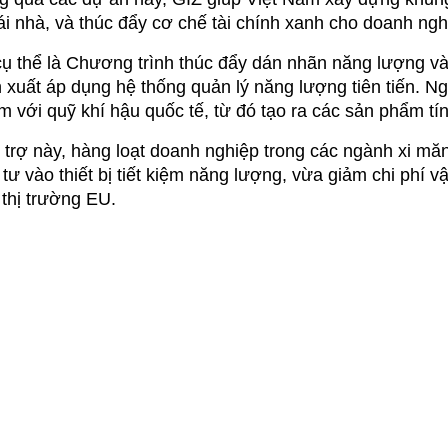
ái nhà, và thúc đẩy cơ chế tài chính xanh cho doanh ngh
cụ thể là Chương trình thúc đẩy dán nhãn năng lượng và
 xuất áp dụng hệ thống quản lý năng lượng tiên tiến. Ng
am với quỹ khí hậu quốc tế, từ đó tạo ra các sản phẩm 
trợ này, hàng loạt doanh nghiệp trong các ngành xi măng
 tư vào thiết bị tiết kiệm năng lượng, vừa giảm chi phí 
thị trường EU.
Nguồn: Chương trình Hỗ trợ N
 Việt Nam: Tăng cường năng lực quản trị khí hậ
nh Phát triển Liên Hợp Quốc (UNDP) hoạt động tại Việt N
ảm nghèo, biến đổi khí hậu và năng lượng sạch.