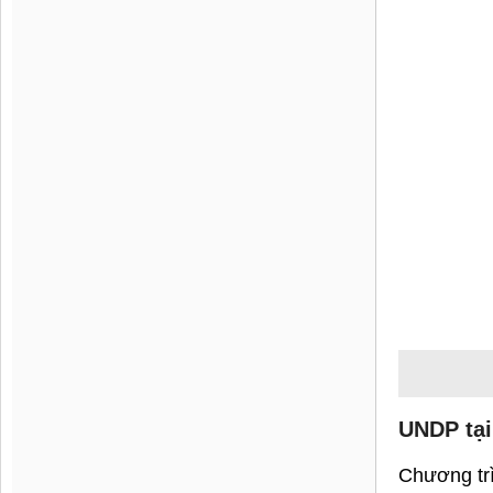
Trong lĩnh
phối hợp v
Ngoài năng 
minh. Ví d
thiện chất
Đối với do
tham gia đ
trong lĩnh
Cơ hội c
Từ ba trườ
ích cho do