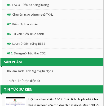
05.
ESCO - Đầu tư năng lượng
06.
Chuyển giao công nghệ TKNL
07.
Kiểm định an toàn
08.
Tư vấn Kiến Trúc Xanh
09.
Lưu trữ điện năng BESS
010.
Dung môi hấp thụ CO2
SẢN PHẨM
Bộ làm sạch Bình Ngưng tự động
Thiết bị khử cặn điện tử
TIN TỨC SỰ KIỆN
Hội thảo thực chiến 18/12: Phân tích chi phí – lợi ích –
thời gian hoàn vốn cho doanh nghiệp khi đầu tư BESS