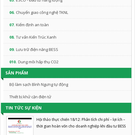
05.
ESCO - Đầu tư năng lượng
06.
Chuyển giao công nghệ TKNL
07.
Kiểm định an toàn
08.
Tư vấn Kiến Trúc Xanh
09.
Lưu trữ điện năng BESS
010.
Dung môi hấp thụ CO2
SẢN PHẨM
Bộ làm sạch Bình Ngưng tự động
Thiết bị khử cặn điện tử
TIN TỨC SỰ KIỆN
Hội thảo thực chiến 18/12: Phân tích chi phí – lợi ích –
thời gian hoàn vốn cho doanh nghiệp khi đầu tư BESS