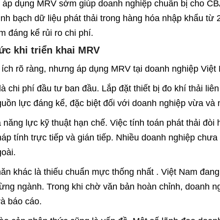
UP - Tiết kiệm năng lượng, kiến tạo tương lai xan
PHẦN TẬP ĐOÀN AN HÀ PHƯƠNG - AHP GROUP
 ty tại: Số 8A ngõ 192/14, đường Giải Phóng, Phường Phương Liệt, 
iao dịch tại: A902, 124 Minh Khai, Tương Mai, Hà Nội
80.009 - Hotline: Hotline kinh doanh/kỹ thuật: 0915.380.009
act@ahpgroup.vn
ahpgroup.vn