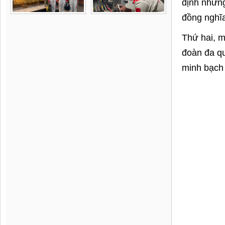
định những
đồng nghĩa
Thứ hai, m
đoàn đa qu
minh bạch 
Thứ ba, MR
và xác min
dự án giảm
Thứ tư, MR
thải được 
Cuối cùng