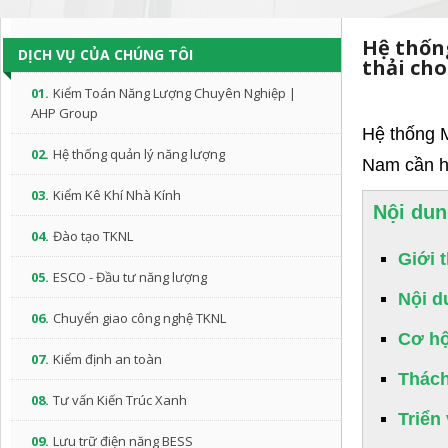
Hệ thốn
DỊCH VỤ CỦA CHÚNG TÔI
thải ch
01.
Kiểm Toán Năng Lượng Chuyên Nghiệp |
AHP Group
Hệ thống M
02.
Hệ thống quản lý năng lượng
Nam cần hi
03.
Kiểm Kê Khí Nhà Kính
Nội dun
04.
Đào tạo TKNL
Giới 
05.
ESCO - Đầu tư năng lượng
Nội d
06.
Chuyển giao công nghệ TKNL
Cơ hộ
07.
Kiểm định an toàn
Thách
08.
Tư vấn Kiến Trúc Xanh
Triển
09.
Lưu trữ điện năng BESS