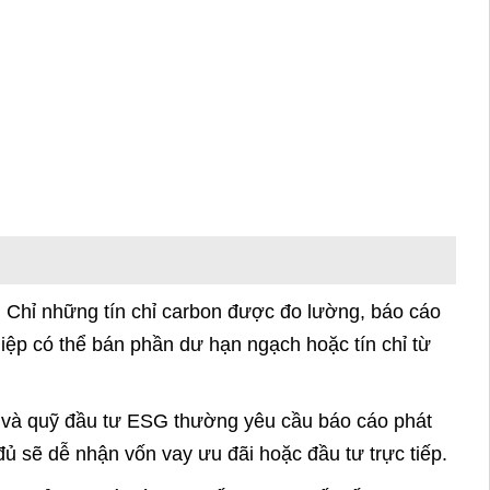
lý này khiến việc đầu tư triển khai thiếu quyết liệt.
i doanh nghiệp Việt Nam.
hạn ngạch phát thải, đồng thời vận hành thí điểm
àng thích ứng, thậm chí hưởng lợi từ việc bán tín
MRV sẽ không chỉ là yêu cầu pháp lý mà còn là chìa
ẽ tối ưu được chi phí carbon, tham gia giao dịch
 tham gia cơ chế tín chỉ tự nguyện (VCM) hay các
doanh nghiệp Việt Nam không chỉ đáp ứng trong
mà là điều kiện sống còn cho sự phát triển bền