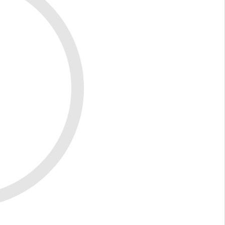
ừ 2026, doanh nghiệp Việt Nam nào đã có MRV chuẩn
Nam hiện còn gặp nhiều trở ngại.
iên tục, phần mềm quản lý dữ liệu, đào tạo nhân sự…
nhỏ.
 hỏi kiến thức về công thức IPCC, hệ số phát thải,
 có bộ phận chuyên trách, dẫn đến phụ thuộc vào tư
trong giai đoạn xây dựng hướng dẫn chi tiết về
hiệp có thể lúng túng trong việc chọn phương pháp
h nghiệp coi MRV chỉ là thủ tục hành chính, chưa