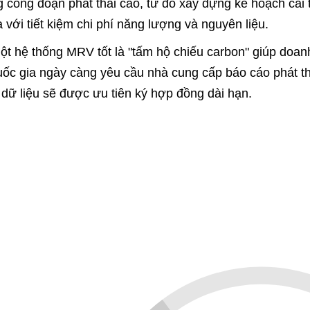
 công đoạn phát thải cao, từ đó xây dựng kế hoạch cải t
 với tiết kiệm chi phí năng lượng và nguyên liệu.
ột hệ thống MRV tốt là "tấm hộ chiếu carbon" giúp doan
ốc gia ngày càng yêu cầu nhà cung cấp báo cáo phát th
dữ liệu sẽ được ưu tiên ký hợp đồng dài hạn.
Phạm vi phát thải
V là điều kiện tiên quyết để tham gia thị trường carbon
h minh bạch mới có giá trị giao dịch. Nhờ đó, doanh ngh
 phát thải, tạo nguồn thu mới.
V mở ra cơ hội tiếp cận tài chính xanh. Các ngân hàn
thẩm định độc lập. Doanh nghiệp có hệ thống MRV đầy đủ
, áp dụng MRV sớm giúp doanh nghiệp chuẩn bị cho CB