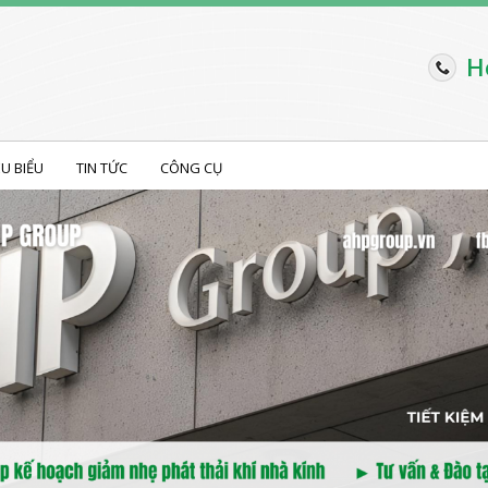
H
ÊU BIỂU
TIN TỨC
CÔNG CỤ