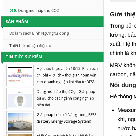
010.
Dung môi hấp thụ CO2
Giới thiệ
SẢN PHẨM
Trong bối 
Bộ làm sạch Bình Ngưng tự động
lường, báo
xuất. Hệ t
Thiết bị khử cặn điện tử
chính là k
TIN TỨC SỰ KIỆN
MRV không 
Hội thảo thực chiến 18/12: Phân tích
carbon, nâ
chi phí – lợi ích – thời gian hoàn vốn
cho doanh nghiệp khi đầu tư BESS
Nội dung
Dung môi hấp thụ CO₂ – Giải pháp
Hệ thống M
tối ưu cho các ngành công nghiệp
hiện đại
Measure
Giải pháp Lưu trữ Năng lượng BESS
khí, ng
(Battery Energy Storage System)
nước ba
AHP Group trình bày tại Hội thảo