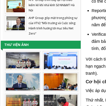
có thể 
kiểm kê khí nhà kính Sở NN&MT Hà
Nội
Reporti
phương 
AHP Group góp mặt trong phóng sự
của VTV2 “Môi trường và Cuộc sống:
năm để 
Hành trình hướng tới mục tiêu Net
Zero”
Verific
đảm bảo
THƯ VIỆN ẢNH
tính, đ
Với cách t
hạn ngạch,
tranh).
Cơ hội c
Việc áp dụ
Thứ nhất, 