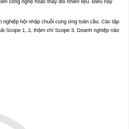
iến công nghệ hoặc thay đổi nhiên liệu. Điều này
h nghiệp hội nhập chuỗi cung ứng toàn cầu. Các tập
ải Scope 1, 2, thậm chí Scope 3. Doanh nghiệp nào
. Chỉ những tín chỉ carbon được đo lường, báo cáo
iệp có thể bán phần dư hạn ngạch hoặc tín chỉ từ
g và quỹ đầu tư ESG thường yêu cầu báo cáo phát
 sẽ dễ nhận vốn vay ưu đãi hoặc đầu tư trực tiếp.
AM của EU và các cơ chế carbon quốc tế. Khi EU