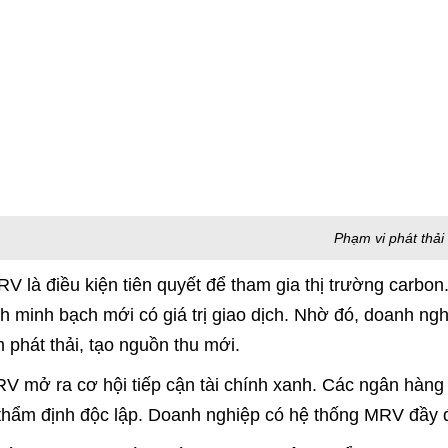
iá trị quản trị và cơ hội kinh doanh từ hệ thống này. Tâm 
ng đến 2029
ụng MRV sẽ ngày càng trở thành chuẩn mực bắt buộc vớ
n 2028, dữ liệu MRV sẽ là cơ sở để Chính phủ phân bổ 
ịch carbon. Doanh nghiệp nào thực hiện tốt MRV sẽ dễ d
khi thị trường carbon trong nước chính thức vận hành, 
tế. Những doanh nghiệp có dữ liệu phát thải minh bạch s
à hội nhập sâu vào chuỗi cung ứng xanh toàn cầu.
V còn giúp Việt Nam kết nối thị trường carbon quốc tế,
 song phương như JCM với Nhật Bản. Đây là cơ hội để 
òn bán tín chỉ carbon ra thế giới.
guyên kinh tế carbon thấp, MRV không còn là lựa chọn, 
doanh nghiệp.