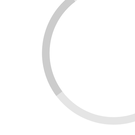
nh bạch dữ liệu phát thải trong hàng hóa nhập khẩu t
m đáng kể rủi ro chi phí.
ức khi triển khai MRV
 ích rõ ràng, nhưng áp dụng MRV tại doanh nghiệp Việt 
là chi phí đầu tư ban đầu. Lắp đặt thiết bị đo khí thải l
uồn lực đáng kể, đặc biệt đối với doanh nghiệp vừa và 
à năng lực kỹ thuật hạn chế. Việc tính toán phát thải đòi
p tính trực tiếp và gián tiếp. Nhiều doanh nghiệp chưa
oài.
ăn khác là thiếu chuẩn mực thống nhất . Việt Nam đang 
ng ngành. Trong khi chờ văn bản hoàn chỉnh, doanh ng
à báo cáo.
rào cản nhận thức cũng là vấn đề. Một số lãnh đạo doan