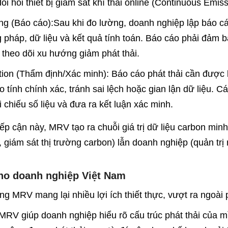
đòi hỏi thiết bị giám sát khí thải online (Continuous Em
ng (Báo cáo):Sau khi đo lường, doanh nghiệp lập báo cá
pháp, dữ liệu và kết quả tính toán. Báo cáo phải đảm b
theo dõi xu hướng giảm phát thải.
ation (Thẩm định/Xác minh): Báo cáo phát thải cần được
 tính chính xác, tránh sai lệch hoặc gian lận dữ liệu.
ối chiếu số liệu và đưa ra kết luận xác minh.
iếp cận này, MRV tạo ra chuỗi giá trị dữ liệu carbon mi
 giám sát thị trường carbon) lẫn doanh nghiệp (quản trị 
ho doanh nghiệp Việt Nam
ng MRV mang lại nhiều lợi ích thiết thực, vượt ra ngoài 
MRV giúp doanh nghiệp hiểu rõ cấu trúc phát thải của m