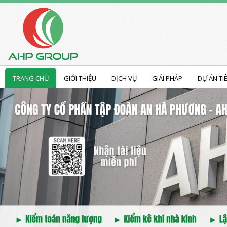
TRANG CHỦ
GIỚI THIỆU
DỊCH VỤ
GIẢI PHÁP
DỰ ÁN TI