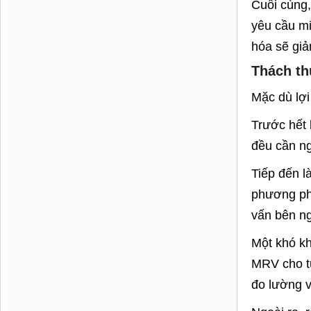
►
AHP GRO
CÔNG TY CỔ 
Trụ sở công
Nội.
Văn phòng g
Tel: 0915.3
Email:
cont