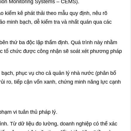
ission Monitoring Systems – CEMS).
o kiểm kê phát thải theo mẫu quy định, nêu rõ
ảo minh bạch, dễ kiểm tra và nhất quán qua các
 bên thứ ba độc lập thẩm định. Quá trình này nhằm
 Các tổ chức được công nhận sẽ soát xét phương pháp
nh bạch, phục vụ cho cả quản lý nhà nước (phân bổ
rủi ro, tiếp cận vốn xanh, chứng minh năng lực cạnh
phạm vi tuân thủ pháp lý.
ình. Từ dữ liệu đo lường, doanh nghiệp có thể xác