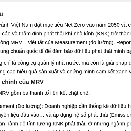
u
cảnh Việt Nam đặt mục tiêu Net Zero vào năm 2050 và ch
 cáo và thẩm định phát thải khí nhà kính (KNK) trở thà
hống MRV – viết tắt của Measurement (đo lường), Reporti
hung chuẩn quốc tế để đảm bảo dữ liệu phát thải minh bạ
chỉ là công cụ quản lý nhà nước, mà còn là giải pháp q
ng cao hiệu quả sản xuất và chứng minh cam kết xanh vớ
 chính của MRV
RV gồm ba thành tố liên kết chặt chẽ:
ment (Đo lường): Doanh nghiệp cần thống kê dữ liệu hoạ
uyên liệu đầu vào… và áp dụng hệ số phát thải (Emissio
n hành để tính lượng KNK phát thải. Ở những ngành phát