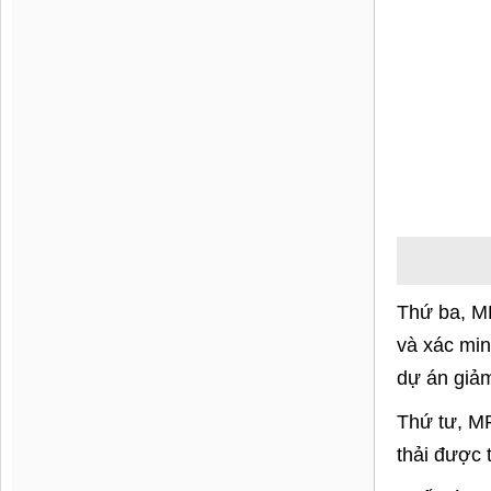
nhận thấy g
Triển vọ
Việc áp d
Từ 2025 đế
sàn giao d
chỉ.
Đến 2029, 
khoá kinh 
hiệu quả v
Xa hơn, MR
thỏa thuận
nước, mà c
Trong kỷ n
vững của 