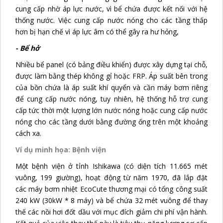
cung cấp nhờ áp lực nước, vì bể chứa được kết nối với hệ
thống nước. Việc cung cấp nước nóng cho các tầng thấp
hơn bị hạn chế vì áp lực âm có thể gây ra hư hỏng,
- Bể hở
Nhiều bể panel (có bảng điều khiển) được xây dựng tại chỗ,
được làm bằng thép không gỉ hoặc FRP. Áp suất bên trong
của bồn chứa là áp suất khí quyển và cần máy bơm riêng
để cung cấp nước nóng, tuy nhiên, hệ thống hỗ trợ cung
cấp tức thời một lượng lớn nước nóng hoặc cung cấp nước
nóng cho các tầng dưới bằng đường ống trên một khoảng
cách xa.
Ví dụ minh họa: Bệnh viện
Một bệnh viện ở tỉnh Ishikawa (có diện tích 11.665 mét
vuông, 199 giường), hoạt động từ năm 1970, đã lắp đặt
các máy bơm nhiệt EcoCute thương mại có tổng công suất
240 kW (30kW * 8 máy) và bể chứa 32 mét vuông để thay
thế các nồi hơi đốt dầu với mục đích giảm chi phí vận hành.