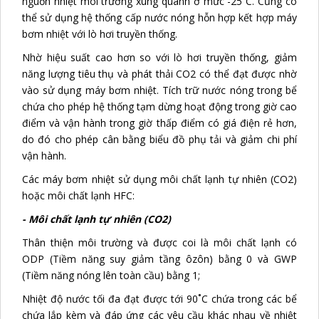
nguồn nhiệt môi trường xung quanh ở mức -25˚C. Cũng có
thể sử dụng hệ thống cấp nước nóng hỗn hợp kết hợp máy
bơm nhiệt với lò hơi truyền thống.
Nhờ hiệu suất cao hơn so với lò hơi truyền thống, giảm
năng lượng tiêu thụ và phát thải CO2 có thể đạt được nhờ
vào sử dụng máy bơm nhiệt. Tích trữ nước nóng trong bể
chứa cho phép hệ thống tạm dừng hoạt động trong giờ cao
điểm và vận hành trong giờ thấp điểm có giá điện rẻ hơn,
do đó cho phép cân bằng biểu đồ phụ tải và giảm chi phí
vận hành.
Các máy bơm nhiệt sử dụng môi chất lạnh tự nhiên (CO2)
hoặc môi chất lạnh HFC:
- Môi chất lạnh tự nhiên (CO2)
Thân thiện môi trường và được coi là môi chất lạnh có
ODP (Tiềm năng suy giảm tầng ôzôn) bằng 0 và GWP
(Tiềm năng nóng lên toàn cầu) bằng 1;
Nhiệt độ nước tối đa đạt được tới 90˚C chứa trong các bể
chứa lắp kèm và đáp ứng các yêu cầu khác nhau về nhiệt