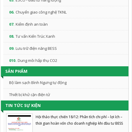
05.
ESCO - Đầu tư năng lượng
06.
Chuyển giao công nghệ TKNL
07.
Kiểm định an toàn
08.
Tư vấn Kiến Trúc Xanh
09.
Lưu trữ điện năng BESS
010.
Dung môi hấp thụ CO2
SẢN PHẨM
Bộ làm sạch Bình Ngưng tự động
Thiết bị khử cặn điện tử
TIN TỨC SỰ KIỆN
Hội thảo thực chiến 18/12: Phân tích chi phí – lợi ích –
thời gian hoàn vốn cho doanh nghiệp khi đầu tư BESS