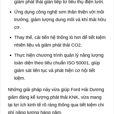
Thiết kế cơ chế giám sát, báo cáo định kỳ và
tích hợp vào hệ thống quản lý ISO 50001.
Quy trình này không chỉ đáp ứng yêu cầu pháp
lý mà còn được tham chiếu theo các hướng dẫn
quốc tế, đảm bảo tính minh bạch, chính xác và
khả năng hội nhập.
Các giải pháp trọng tâm được đề xuất
Trong quá trình làm việc, AHP Group đã đề xuất
nhiều giải pháp giảm phát thải phù hợp với thực
tiễn hoạt động của Ford Hải Dương, bao gồm:
Nâng cao hiệu suất sử dụng điện năng thông
qua cải tiến thiết bị và tối ưu dây chuyền sản
xuất.