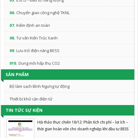
05.
ESCO - Đầu tư năng lượng
06.
Chuyển giao công nghệ TKNL
07.
Kiểm định an toàn
08.
Tư vấn Kiến Trúc Xanh
09.
Lưu trữ điện năng BESS
010.
Dung môi hấp thụ CO2
SẢN PHẨM
Bộ làm sạch Bình Ngưng tự động
Thiết bị khử cặn điện tử
TIN TỨC SỰ KIỆN
Hội thảo thực chiến 18/12: Phân tích chi phí – lợi ích –
thời gian hoàn vốn cho doanh nghiệp khi đầu tư BESS