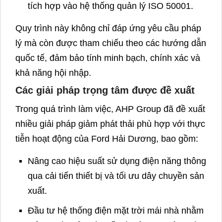
trình lập kế hoạch bài bản. Các bước chính bao
gồm:
Thu thập và phân tích dữ liệu kiểm kê đã
thực hiện trong giai đoạn trước.
Đánh giá tiềm năng giảm phát thải của từng
hạng mục như tiêu thụ điện năng, nhiên liệu,
dây chuyền sơn, lò hơi, vận tải.
Xác định mục tiêu giảm phát thải theo ngắn
hạn, trung hạn và dài hạn.
Đề xuất nhóm giải pháp về công nghệ, quản
lý và đổi mới đầu tư.
Xây dựng lộ trình thực hiện gắn liền với chi
phí, lợi ích và hiệu quả dự kiến.