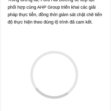
lại lợi ích kinh tế rõ ràng thông qua tiết kiệm chi
phí năng lượng hàng năm.
Kết quả bước đầu và triển vọng dài hạn
Qua giai đoạn lập kế hoạch, Ford Hải Dương đã
có được một bản báo cáo chi tiết, chỉ rõ lộ trình
giảm phát thải đến năm 2030, đồng thời đặt nền
tảng cho mục tiêu Net Zero 2050. Một số kết
quả bước đầu đáng chú ý:
Dự kiến giảm 15-20% lượng phát thải KNK
trong giai đoạn 2025-2030.
Tiết kiệm hàng triệu kWh điện mỗi năm thông
qua các giải pháp tối ưu vận hành.
Giảm chi phí nhiên liệu nhờ cải tiến lò hơi và
ứng dụng công nghệ tiết kiệm năng lượng.