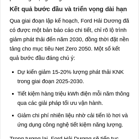
Đầu tư hệ thống điện mặt trời mái nhà nhằm
giảm phát thải gián tiếp từ tiêu thụ điện lưới.
Ứng dụng công nghệ sơn thân thiện với môi
trường, giảm lượng dung môi và khí thải hữu
cơ.
Thay thế, cải tiến hệ thống lò hơi để tiết kiệm
nhiên liệu và giảm phát thải CO2.
Thực hiện chương trình quản lý năng lượng
toàn diện theo tiêu chuẩn ISO 50001, giúp
giám sát liên tục và phát hiện cơ hội tiết
kiệm.
Những giải pháp này vừa giúp Ford Hải Dương
giảm đáng kể lượng phát thải KNK, vừa mang