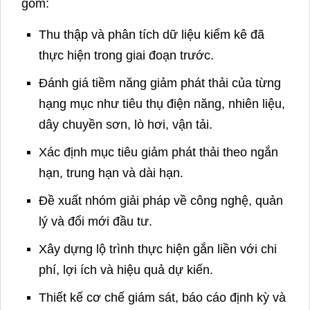
Đội ngũ chuyên gia của AHP trao đổi về kế hoạch triển
khai các giải pháp tiết kiệm năng lượng
Quy trình lập báo cáo cùng AHP Group
Đội ngũ chuyên gia của AHP Group đã phối hợp
chặt chẽ với Ford Hải Dương để triển khai quy