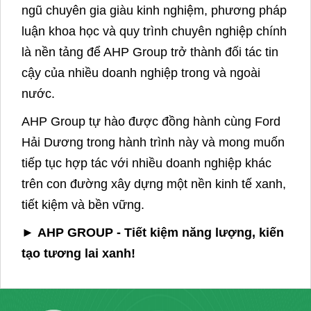
Đội ngũ chuyên gia của AHP
Cam kết đồng hành cùng doanh nghiệp
AHP Group khẳng định cam kết đồng hành lâu
dài với Ford Hải Dương trong việc giám sát, báo
cáo và triển khai các dự án giảm phát thải. Đây
là minh chứng rõ ràng cho nỗ lực không ngừng
của cả hai bên trong quá trình chuyển đổi xanh.
Với sứ mệnh “Tiết kiệm – Hiệu quả – Bền
vững”, AHP Group đang không ngừng mở rộng
dịch vụ trong các lĩnh vực kiểm kê khí nhà kính,
lập kế hoạch giảm nhẹ, triển khai ISO 50001 và