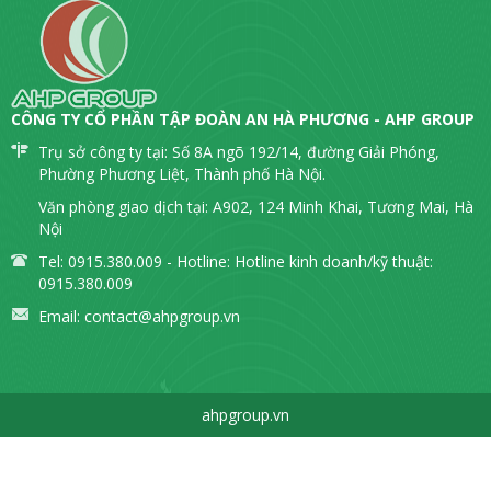
tư vấn các giải pháp tiết kiệm năng lượng. Đội
ngũ chuyên gia giàu kinh nghiệm, phương pháp
luận khoa học và quy trình chuyên nghiệp chính
là nền tảng để AHP Group trở thành đối tác tin
cậy của nhiều doanh nghiệp trong và ngoài
nước.
AHP Group tự hào được đồng hành cùng Ford
Hải Dương trong hành trình này và mong muốn
tiếp tục hợp tác với nhiều doanh nghiệp khác
trên con đường xây dựng một nền kinh tế xanh,
tiết kiệm và bền vững.
►
AHP GROUP - Tiết kiệm năng lượng, kiến
tạo tương lai xanh!