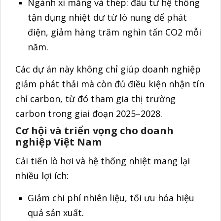
nhiều lợi ích:
Giảm chi phí nhiên liệu, tối ưu hóa hiệu
quả sản xuất.
Đáp ứng quy định kiểm toán năng lượng,
kiểm kê KNK và thị trường carbon sắp
vận hành.
Tăng khả năng tiếp cận tín dụng xanh từ
ngân hàng, quỹ đầu tư quốc tế.
Nâng cao uy tín thương hiệu trong chuỗi
cung ứng toàn cầu, đặc biệt với khách
hàng EU, Mỹ, Nhật.
Trong dài hạn, các doanh nghiệp có hệ
thống nhiệt hiện đại, sử dụng nhiên liệu