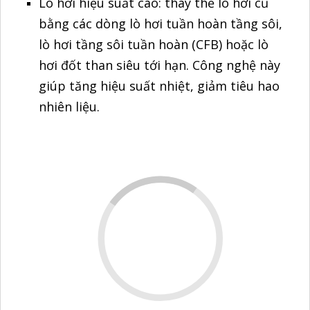
Lò hơi hiệu suất cao: thay thế lò hơi cũ
bằng các dòng lò hơi tuần hoàn tầng sôi,
lò hơi tầng sôi tuần hoàn (CFB) hoặc lò
hơi đốt than siêu tới hạn. Công nghệ này
giúp tăng hiệu suất nhiệt, giảm tiêu hao
nhiên liệu.
Lò hơi tầng sôi
Nhiên liệu thay thế: ứng dụng sinh khối
(trấu, mùn cưa, gỗ thải, vỏ hạt điều) hoặc
RDF (nhiên liệu tái chế từ chất thải rắn)
để giảm phụ thuộc vào than đá và dầu.
Giải pháp quản lý thông minh: tích hợp
IoT/AI để giám sát hiệu suất, dự báo sự
cố, tối ưu chế độ vận hành nhằm giảm