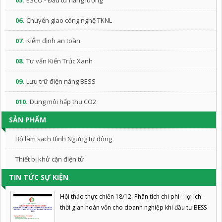
05.
ESCO - Đầu tư năng lượng
06.
Chuyển giao công nghệ TKNL
07.
Kiểm định an toàn
08.
Tư vấn Kiến Trúc Xanh
09.
Lưu trữ điện năng BESS
010.
Dung môi hấp thụ CO2
SẢN PHẨM
Bộ làm sạch Bình Ngưng tự động
Thiết bị khử cặn điện tử
TIN TỨC SỰ KIỆN
Hội thảo thực chiến 18/12: Phân tích chi phí – lợi ích –
thời gian hoàn vốn cho doanh nghiệp khi đầu tư BESS