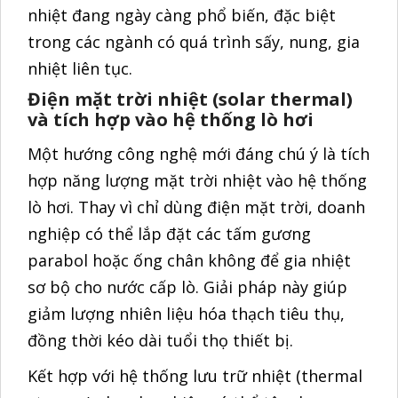
giảm lượng nhiên liệu hóa thạch tiêu thụ,
đồng thời kéo dài tuổi thọ thiết bị.
Kết hợp với hệ thống lưu trữ nhiệt (thermal
storage), doanh nghiệp có thể tận dụng
nguồn năng lượng này vào ban đêm hoặc
trong các giai đoạn cao điểm, giảm áp lực
vận hành cho lò hơi chính.
Ứng dụng thực tế tại Việt Nam
Một số mô hình đã được triển khai thử
nghiệm:
Ngành giấy và chế biến thực phẩm: sử
dụng lò hơi đốt sinh khối thay thế lò dầu
FO, tiết kiệm 20–30% chi phí nhiên liệu.
Ngành dệt may: kết hợp lò hơi tầng sôi và