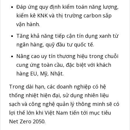
sạch và công nghệ quản lý thông minh sẽ có
lợi thế lớn khi Việt Nam tiến tới mục tiêu
Net Zero 2050.
►
AHP GROUP - Tiết kiệm năng lượng,
kiến tạo tương lai xanh!
CÔNG TY CỔ PHẦN TẬP ĐOÀN AN HÀ PHƯƠNG - AHP GROUP
Trụ sở công ty tại: Số 8A ngõ 192/14, đường Giải Phóng,
Phường Phương Liệt, Thành phố Hà Nội.
Văn phòng giao dịch tại: A902, 124 Minh Khai, Tương Mai, Hà
Nội