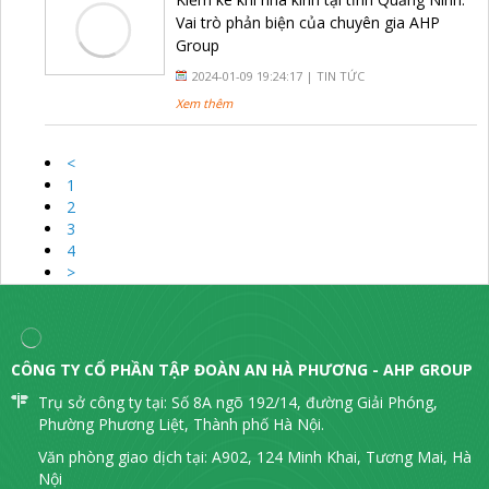
Vai trò phản biện của chuyên gia AHP
Group
2024-01-09 19:24:17 |
TIN TỨC
Xem thêm
<
1
2
3
4
>
CÔNG TY CỔ PHẦN TẬP ĐOÀN AN HÀ PHƯƠNG - AHP GROUP
Trụ sở công ty tại: Số 8A ngõ 192/14, đường Giải Phóng,
Phường Phương Liệt, Thành phố Hà Nội.
Văn phòng giao dịch tại: A902, 124 Minh Khai, Tương Mai, Hà
Nội