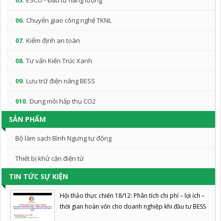
05.
ESCO - Đầu tư năng lượng
06.
Chuyển giao công nghệ TKNL
07.
Kiểm định an toàn
08.
Tư vấn Kiến Trúc Xanh
09.
Lưu trữ điện năng BESS
010.
Dung môi hấp thụ CO2
SẢN PHẨM
Bộ làm sạch Bình Ngưng tự động
Thiết bị khử cặn điện tử
TIN TỨC SỰ KIỆN
Hội thảo thực chiến 18/12: Phân tích chi phí – lợi ích –
thời gian hoàn vốn cho doanh nghiệp khi đầu tư BESS