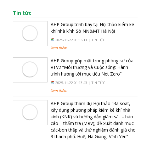
Tin tức
AHP Group trình bày tại Hội thảo kiểm kê
khí nhà kính Sở NN&MT Hà Nội
2025-11-22 01:36:11 |
TIN TỨC
Xem thêm
AHP Group góp mặt trong phóng sự của
VTV2 “Môi trường và Cuộc sống: Hành
trình hướng tới mục tiêu Net Zero”
2025-11-22 01:13:43 |
TIN TỨC
Xem thêm
AHP Group tham dự Hội thảo “Rà soát,
xây dựng phương pháp kiểm kê khí nhà
kính (KNK) và hướng dẫn giám sát – báo
cáo – thẩm tra (MRV); đề xuất danh mục
các-bon thấp và thử nghiệm đánh giá cho
3 thành phố: Huế, Hà Giang, Vĩnh Yên”