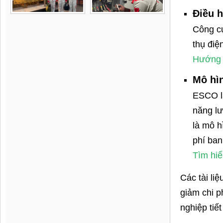
Điều h
Công cụ
thụ điệ
Hướng d
Mô hì
ESCO là
năng lư
là mô h
phí ban
Tìm hiể
Các tài li
giảm chi p
nghiệp tiế