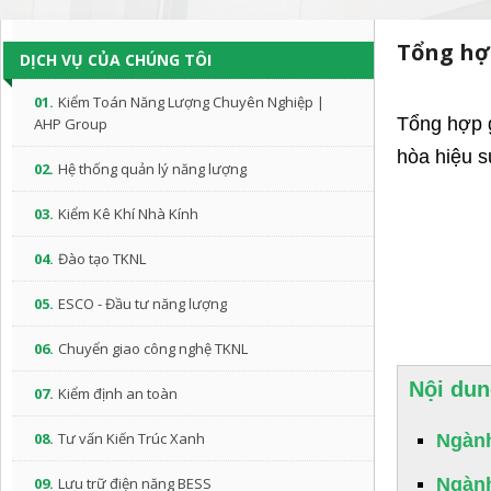
Tổng hợp
DỊCH VỤ CỦA CHÚNG TÔI
01.
Kiểm Toán Năng Lượng Chuyên Nghiệp |
Tổng hợp g
AHP Group
hòa hiệu s
02.
Hệ thống quản lý năng lượng
03.
Kiểm Kê Khí Nhà Kính
04.
Đào tạo TKNL
05.
ESCO - Đầu tư năng lượng
06.
Chuyển giao công nghệ TKNL
Nội dun
07.
Kiểm định an toàn
08.
Tư vấn Kiến Trúc Xanh
Ngành
09.
Lưu trữ điện năng BESS
Ngành