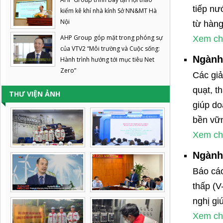
tiếp nư
kiểm kê khí nhà kính Sở NN&MT Hà
Nội
từ hàng
AHP Group góp mặt trong phóng sự
Xem chi 
của VTV2 “Môi trường và Cuộc sống:
Ngành
Hành trình hướng tới mục tiêu Net
Zero”
Các giả
quạt, t
THƯ VIỆN ẢNH
giúp do
bền vữ
Xem chi 
Ngành
Báo cáo
thấp (V
nghị gi
Xem chi