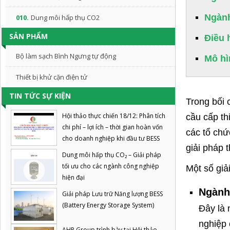
Ngành
010.
Dung môi hấp thụ CO2
SẢN PHẨM
Điều 
Bộ làm sạch Bình Ngưng tự động
Mô hì
Thiết bị khử cặn điện tử
TIN TỨC SỰ KIỆN
Trong bối 
Hội thảo thực chiến 18/12: Phân tích
cầu cấp th
chi phí – lợi ích – thời gian hoàn vốn
các tổ chứ
cho doanh nghiệp khi đầu tư BESS
giải pháp 
Dung môi hấp thụ CO₂ – Giải pháp
tối ưu cho các ngành công nghiệp
Một số giải
hiện đại
Ngành
Giải pháp Lưu trữ Năng lượng BESS
(Battery Energy Storage System)
Đây là 
nghiệp 
AHP Group trình bày tại Hội thảo