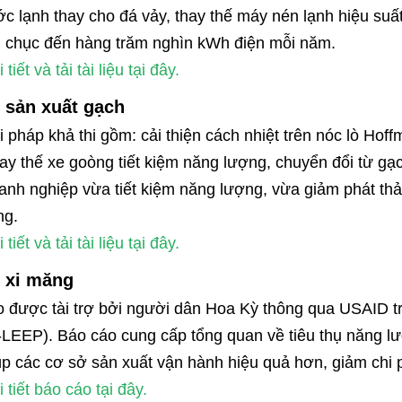
ớc lạnh thay cho đá vảy, thay thế máy nén lạnh hiệu suấ
 chục đến hàng trăm nghìn kWh điện mỗi năm.
tiết và tải tài liệu tại đây.
 sản xuất gạch
i pháp khả thi gồm: cải thiện cách nhiệt trên nóc lò Hoff
hay thế xe goòng tiết kiệm năng lượng, chuyển đổi từ g
anh nghiệp vừa tiết kiệm năng lượng, vừa giảm phát thải 
ng.
tiết và tải tài liệu tại đây.
 xi măng
 được tài trợ bởi người dân Hoa Kỳ thông qua USAID t
-LEEP). Báo cáo cung cấp tổng quan về tiêu thụ năng l
úp các cơ sở sản xuất vận hành hiệu quả hơn, giảm chi p
 tiết báo cáo tại đây.