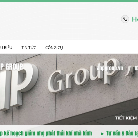
H
ÊU BIỂU
TIN TỨC
CÔNG CỤ