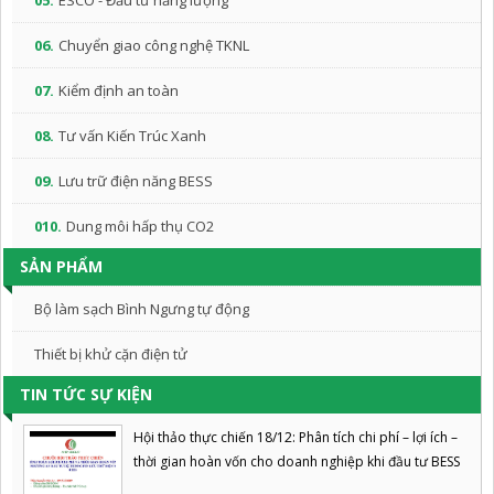
05.
ESCO - Đầu tư năng lượng
06.
Chuyển giao công nghệ TKNL
07.
Kiểm định an toàn
08.
Tư vấn Kiến Trúc Xanh
09.
Lưu trữ điện năng BESS
010.
Dung môi hấp thụ CO2
SẢN PHẨM
Bộ làm sạch Bình Ngưng tự động
Thiết bị khử cặn điện tử
TIN TỨC SỰ KIỆN
Hội thảo thực chiến 18/12: Phân tích chi phí – lợi ích –
thời gian hoàn vốn cho doanh nghiệp khi đầu tư BESS