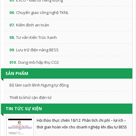
05.
ESCO - Đầu tư năng lượng
06.
Chuyển giao công nghệ TKNL
07.
Kiểm định an toàn
08.
Tư vấn Kiến Trúc Xanh
09.
Lưu trữ điện năng BESS
010.
Dung môi hấp thụ CO2
SẢN PHẨM
Bộ làm sạch Bình Ngưng tự động
Thiết bị khử cặn điện tử
TIN TỨC SỰ KIỆN
Hội thảo thực chiến 18/12: Phân tích chi phí – lợi ích –
thời gian hoàn vốn cho doanh nghiệp khi đầu tư BESS